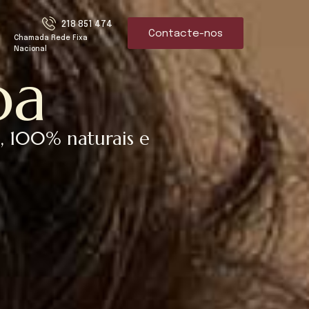
218 851 474
Contacte-nos
Chamada Rede Fixa
Nacional
oa
si, 100% naturais e