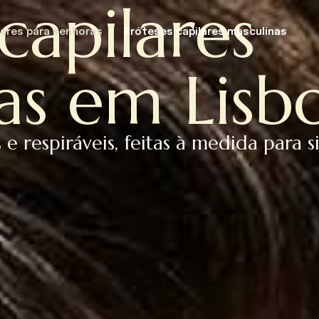
capilares
lares para senhoras
Próteses capilares masculinas
as em Lisb
 e respiráveis, feitas à medida para 